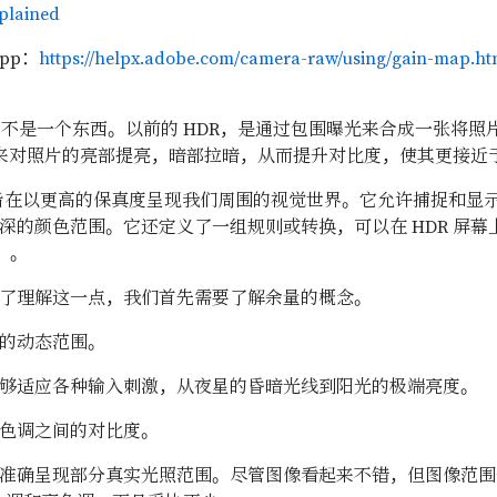
plained
App：
https://helpx.adobe.com/camera-raw/using/gain-map.ht
HDR 不是一个东西。以前的 HDR，是通过包围曝光来合成一张将
屏幕来对照片的亮部提亮，暗部拉暗，从而提升对比度，使其更接
，旨在以更高的保真度呈现我们周围的视觉世界。它允许捕捉和显
深的颜色范围。它还定义了一组规则或转换，可以在 HDR 屏
g）。
了理解这一点，我们首先需要了解余量的概念。
的动态范围。
够适应各种输入刺激，从夜星的昏暗光线到阳光的极端亮度。
色调之间的对比度。
准确呈现部分真实光照范围。尽管图像看起来不错，但图像范围