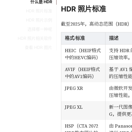
什么是 HDR
HDR 照片标准
HDR 照片标准
HDR 照片示例
截至2025年，高动态范围（HD
选择哪一种呢
HDR 照片相关软件
格式/标准
描述
查看 HDR 图片
HEIC（HEIF格式
支持 HDR
中的HEVC编码）
压缩效率
AVIF（HEIF格式
基于 AV
中的AV1编码）
的压缩性
JPEG XR
由微软开
压缩性能
JPEG XL
新一代图像
G，提供
HSP（CTA 2072
由 Pana