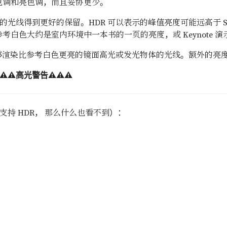
暗色调和亮色调，而且妥协更少。
光线得到更好的保留。HDR 可以表示的峰值亮度可能远高于 SDR
参考白色大约是室内环境中一本书的一页的亮度，或 Keynote 
够渲染比参考白色更亮的镜面高光或发光物体的光线。额外的亮度称
⚠️⚠️高光警告⚠️⚠️⚠️
持 HDR， 那么什么也看不到）：