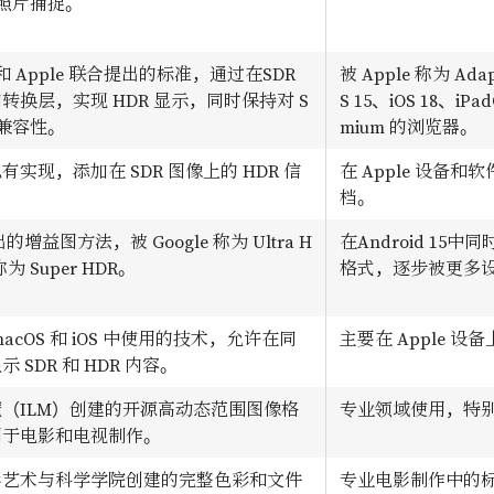
 照片捕捉。
e 和 Apple 联合提出的标准，通过在SDR
被 Apple 称为 Ad
转换层，实现 HDR 显示，同时保持对 S
S 15、iOS 18、iPa
的兼容性。
mium 的浏览器。
的私有实现，添加在 SDR 图像上的 HDR 信
在 Apple 设备
档。
出的增益图方法，被 Google 称为 Ultra H
在Android 15中同时编
为 Super HDR。
格式，逐步被更多
在 macOS 和 iOS 中使用的技术，允许在同
主要在 Apple 设
 SDR 和 HDR 内容。
（ILM）创建的开源高动态范围图像格
专业领域使用，特
用于电影和电视制作。
影艺术与科学学院创建的完整色彩和文件
专业电影制作中的