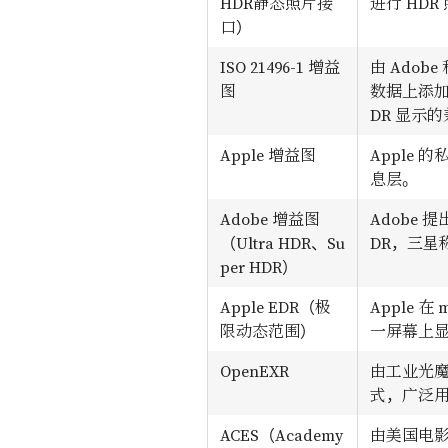
HDR静态照片接
进行 HDR
口）
ISO 21496-1 增益
由 Adob
图
数据上添加
DR 显示
Apple 增益图
Apple 
息层。
Adobe 增益图
Adobe 提
（Ultra HDR、Su
DR，三星称
per HDR）
Apple EDR（极
Apple 
限动态范围）
一屏幕上显示
OpenEXR
由工业光魔
式，广泛
ACES（Academy
由美国电