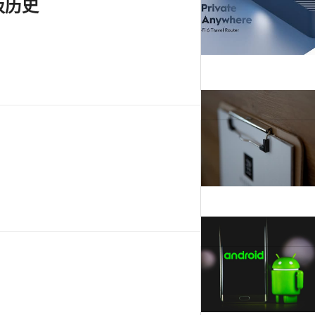
板历史
。