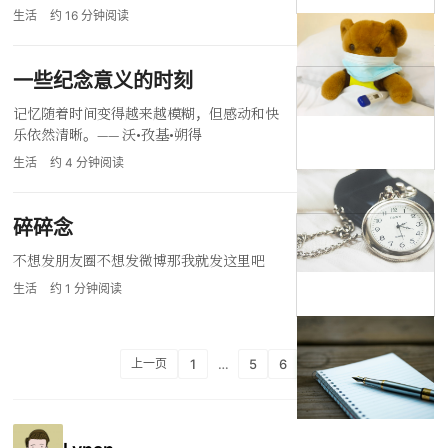
生活
约
16
分钟阅读
一些纪念意义的时刻
记忆随着时间变得越来越模糊，但感动和快
乐依然清晰。—— 沃•孜基•朔得
生活
约
4
分钟阅读
碎碎念
不想发朋友圈不想发微博那我就发这里吧
生活
约
1
分钟阅读
1
…
5
6
7
上一页