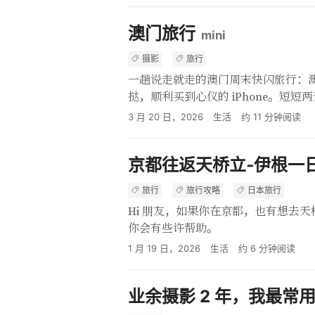
澳门旅行
mini
摄影
旅行
一趟说走就走的澳门周末快闪旅行：
挞，顺利买到心仪的 iPhone。短
3 月 20 日，2026
生活
约
11
分钟阅读
京都往返天桥立‑伊根一
旅行
旅行攻略
日本旅行
Hi 朋友，如果你在京都，也有想去
你会有些许帮助。
1 月 19 日，2026
生活
约
6
分钟阅读
业余摄影 2 年，我最常