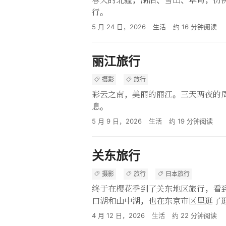
春天的北疆，湖泊、雪山、草甸，仿
行。
5 月 24 日，2026
生活
约
16
分钟阅读
丽江旅行
摄影
旅行
彩云之南，美丽的丽江。三天两夜的
息。
5 月 9 日，2026
生活
约
19
分钟阅读
关东旅行
摄影
旅行
日本旅行
终于在樱花季到了关东地区旅行，看
口湖和山中湖，也在东京市区里逛了
4 月 12 日，2026
生活
约
22
分钟阅读