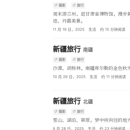
摄影
旅行
周末游兰州，逛甘肃省博物馆，漫步
迹、丹霞美景。
11 月 19 日，2025
生活
约
15
分钟阅读
新疆旅行
南疆
摄影
旅行
沙漠、胡杨林，南疆库尔勒的金色秋
10 月 26 日，2025
生活
约
11
分钟阅读
新疆旅行
北疆
摄影
旅行
雪山、湖泊、草原，梦中所向往的地
9 月 28 日，2025
生活
约
23
分钟阅读