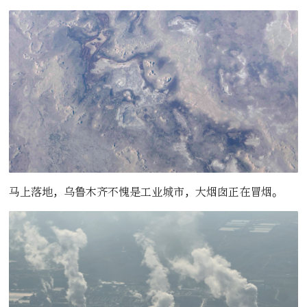
马上落地，乌鲁木齐不愧是工业城市，大烟囱正在冒烟。