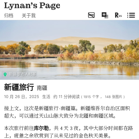
归档
关于我
新疆·罗布人村寨
新疆旅行
南疆
10 月 26 日，2025
生活
约
11
分钟阅读
(
1915
个字
，
148
张图片
)
接上文，这次是新疆旅行-南疆篇。新疆维吾尔自治区面积
超大，可以通过天山山脉大致分为北疆和南疆区域。
本次旅行前往
，共 4 天 3 夜，其中大部分时间都在路
库尔勒
上，疲惫之余欣赏到了从未见过的金色秋天美景。