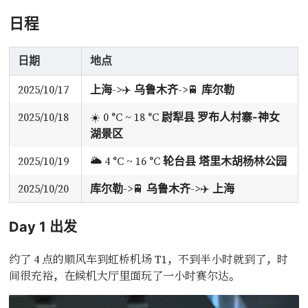
日程
日期
地点
2025/10/17
->✈️
->🚆
上海
乌鲁木齐
库尔勒
2025/10/18
☀️ 0 °C ~ 18 °C
尉犁县 罗布人村寨-神女
湖景区
2025/10/19
🌥️ 4 °C ~ 16 °C
轮台县 塔里木胡杨林公园
2025/10/20
->🚆
->✈️
库尔勒
乌鲁木齐
上海
Day 1 出发
约了 4 点的顺风车到虹桥机场 T1，不到半小时就到了，时
间很充裕，在候机大厅里面玩了一小时赛尔达。