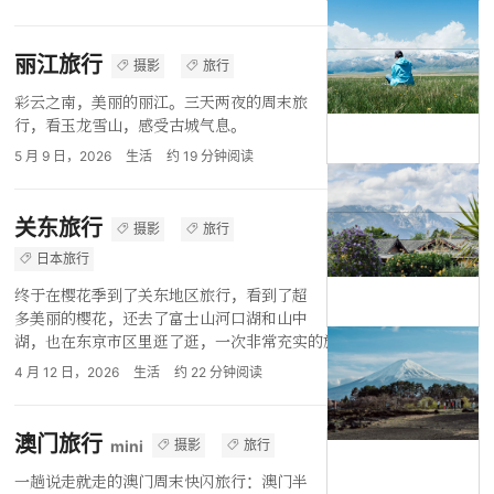
丽江旅行
摄影
旅行
彩云之南，美丽的丽江。三天两夜的周末旅
行，看玉龙雪山，感受古城气息。
5 月 9 日，2026
生活
约
19
分钟阅读
关东旅行
摄影
旅行
日本旅行
终于在樱花季到了关东地区旅行，看到了超
多美丽的樱花，还去了富士山河口湖和山中
湖，也在东京市区里逛了逛，一次非常充实的旅行。
4 月 12 日，2026
生活
约
22
分钟阅读
澳门旅行
摄影
旅行
mini
一趟说走就走的澳门周末快闪旅行：澳门半