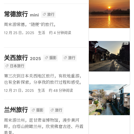
常德旅行
旅行
mini
周末游常德，“随便”的旅行。
12 月 25 日，2025
生活
约
4
分钟阅读
关西旅行
摄影
旅行
2025
日本旅行
第三次到日本关西地区旅行，有故地重游，
也有全新探索，分享我的旅行过程和感受。
12 月 21 日，2025
生活
约
48
分钟阅读
兰州旅行
摄影
旅行
周末游兰州，逛甘肃省博物馆，漫步黄河
畔，白塔山俯瞰兰州，欣赏佛窟古迹、丹霞
美景。