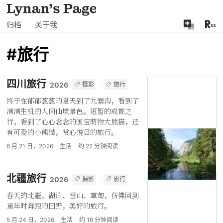
归档
关于我
#旅行
四川旅行
摄影
旅行
2026
终于在郁郁葱葱的夏天到了九寨沟，看到了
满满生机的人间仙境景色。短暂的成都之
行，看到了心心念念的国宝萌物大熊猫，还
有可爱的小熊猫，赏心悦目的旅行。
6 月 21 日，2026
生活
约
22
分钟阅读
北疆旅行
摄影
旅行
2026
春天的北疆，湖泊、雪山、草甸，仿佛回到
童年时奔跑的田野，美好的旅行。
5 月 24 日，2026
生活
约
16
分钟阅读