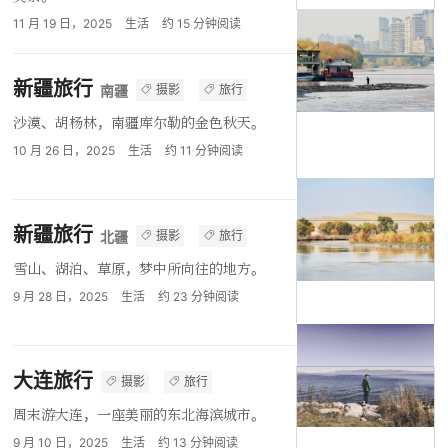
11 月 19 日，2025
生活
约
15
分钟阅读
新疆旅行
摄影
旅行
南疆
沙漠、胡杨林，南疆库尔勒的金色秋天。
10 月 26 日，2025
生活
约
11
分钟阅读
新疆旅行
摄影
旅行
北疆
雪山、湖泊、草原，梦中所向往的地方。
9 月 28 日，2025
生活
约
23
分钟阅读
大连旅行
摄影
旅行
周末游大连，一座美丽的东北海滨城市。
9 月 10 日，2025
生活
约
13
分钟阅读